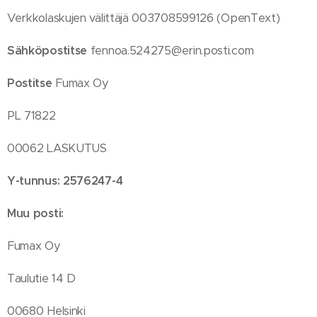
Verkkolaskujen välittäjä 003708599126 (OpenText)
Sähköpostitse
fennoa.524275@erin.posti.com
Postitse
Fumax Oy
PL 71822
00062 LASKUTUS
Y-tunnus: 2576247-4
Muu posti:
Fumax Oy
Taulutie 14 D
00680 Helsinki